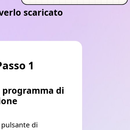
verlo scaricato
Passo 1
il programma di
zione
l pulsante di