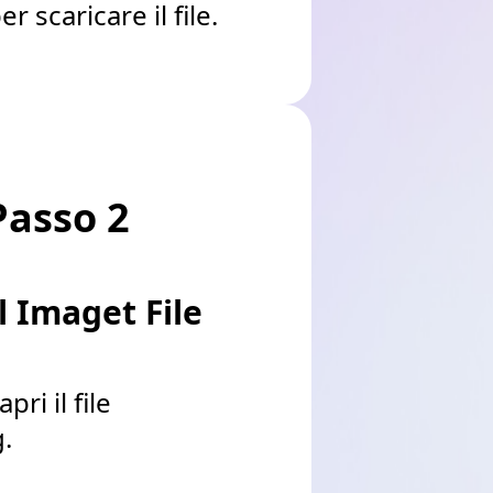
 scaricare il file.
Passo 2
il Imaget File
pri il file
.