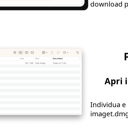
download per
Apri 
Individua e a
imaget.dmg