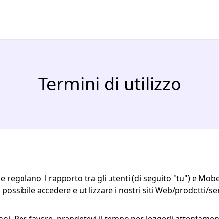
Termini di utilizzo
che regolano il rapporto tra gli utenti (di seguito "tu") e Mo
 è possibile accedere e utilizzare i nostri siti Web/prodotti/se
 noi. Per favore, prendetevi il tempo per leggerli attentament