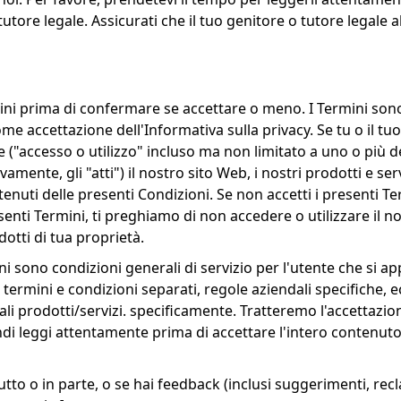
tutore legale. Assicurati che il tuo genitore o tutore legale 
ini prima di confermare se accettare o meno. I Termini sono
e accettazione dell'Informativa sulla privacy. Se tu o il tuo
re ("accesso o utilizzo" incluso ma non limitato a uno o più d
vamente, gli "atti") il nostro sito Web, i nostri prodotti e ser
tenuti delle presenti Condizioni. Se non accetti i presenti T
nti Termini, ti preghiamo di non accedere o utilizzare il nos
otti di tua proprietà.
oni sono condizioni generali di servizio per l'utente che si 
ermini e condizioni separati, regole aziendali specifiche, ec
i tali prodotti/servizi. specificamente. Tratteremo l'accettaz
ndi leggi attentamente prima di accettare l'intero contenuto 
utto o in parte, o se hai feedback (inclusi suggerimenti, recla