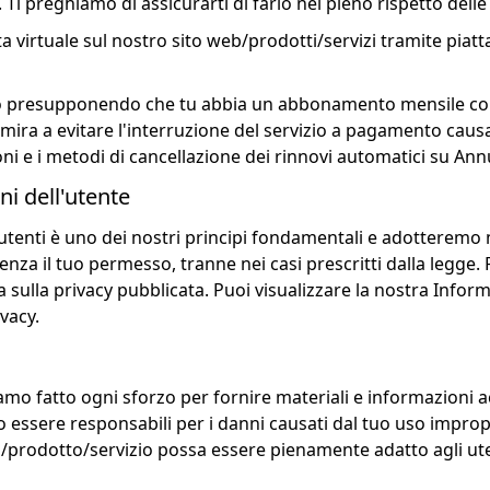
Ti preghiamo di assicurarti di farlo nel pieno rispetto dell
uta virtuale sul nostro sito web/prodotti/servizi tramite pia
tto presupponendo che tu abbia un abbonamento mensile con
mira a evitare l'interruzione del servizio a pagamento causa
ioni e i metodi di cancellazione dei rinnovi automatici su A
ni dell'utente
 utenti è uno dei nostri principi fondamentali e adotterem
senza il tuo permesso, tranne nei casi prescritti dalla leg
sulla privacy pubblicata. Puoi visualizzare la nostra Informa
ivacy.
bbiamo fatto ogni sforzo per fornire materiali e informazioni
o essere responsabili per i danni causati dal tuo uso improp
/prodotto/servizio possa essere pienamente adatto agli uten