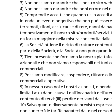
3) Non possiamo garantire che il nostro sito web/pr
4) Non possiamo garantire che ogni errore nel no
5) Comprendi e accetti che quando usi o accedi a
intende un evento oggettivo che non può essere pr
terremoti, tifoni, ecc.), cause di rete, danni da h
tempestivamente il nostro sito/prodotti/servizi, 
da forza maggiore nella misura consentita dalle 
6) La Società ottiene il diritto di trattare conte
parte della Società, e la Società non può garanti
7) Tieni presente che forniamo la nostra piattafo
aziendali e che non siamo responsabili nei tuoi co
commerciali.
8) Possiamo modificare, sospendere, ritirare o li
commerciali e operative.
9) In nessun caso noi e i nostri azionisti, dipenden
limitati a: (i) danni causati dall'incapacità dell'u
contenuto di terzi; (iii) perdite derivanti dall'u
10) Salvo quanto diversamente previsto espressam
non supererà le tariffe pagateci da te nel corso de