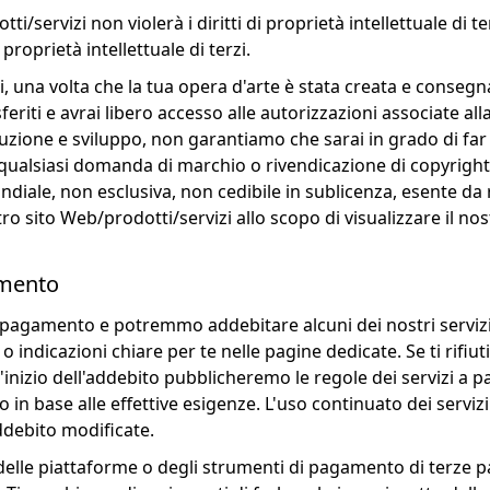
ti/servizi non violerà i diritti di proprietà intellettuale di t
i proprietà intellettuale di terzi.
, una volta che la tua opera d'arte è stata creata e consegnata 
feriti e avrai libero accesso alle autorizzazioni associate all
uzione e sviluppo, non garantiamo che sarai in grado di far val
qualsiasi domanda di marchio o rivendicazione di copyright non
ndiale, non esclusiva, non cedibile in sublicenza, esente da 
tro sito Web/prodotti/servizi allo scopo di visualizzare il n
amento
 a pagamento e potremmo addebitare alcuni dei nostri servizi
i o indicazioni chiare per te nelle pagine dedicate. Se ti rifiu
'inizio dell'addebito pubblicheremo le regole dei servizi a p
ito in base alle effettive esigenze. L'uso continuato dei ser
ddebito modificate.
elle piattaforme o degli strumenti di pagamento di terze pa