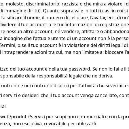
, molesto, discriminatorio, razzista o che mira a violare i dirit
tti di immagine diritti). Quanto sopra vale in tutti i casi in 
falsificare il nome, il numero di cellulare, l'avatar, ecc. d
videre il tuo account o le tue informazioni di registrazione
are nessun altro account, né vendere, affittare o abbandona
a indagine che l'attuale utente di un account non è la perso
ermini, o se il tuo account è in violazione dei diritti legali di
di intraprendere azioni tra cui, ma non limitate a: bloccare l
lizzo del tuo account e della tua password. Se non lo fai e il
esponsabile della responsabilità legale che ne deriva.
onfronti e nei confronti di altri) per l'attività che si verifica
 servizi e desideri che il tuo account venga cancellato, cont
izi
 sito web/prodotti/servizi per scopi non commerciali e con la
enza, non esclusiva, revocabile per utilizzarli.