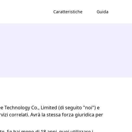
Caratteristiche
Guida
bee Technology Co., Limited (di seguito "noi") e
rvizi correlati. Avrà la stessa forza giuridica per
e. Se hai meno di 18 anni, puoi utilizzare i