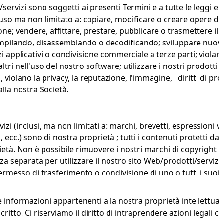
/servizi sono soggetti ai presenti Termini e a tutte le leggi e
luso ma non limitato a: copiare, modificare o creare opere de
ne; vendere, affittare, prestare, pubblicare o trasmettere il 
pilando, disassemblando o decodificando; sviluppare nuovi p
zi applicativi o condivisione commerciale a terze parti; viola
altri nell'uso del nostro software; utilizzare i nostri prodotti 
 violano la privacy, la reputazione, l'immagine, i diritti di prop
alla nostra Società.
izi (inclusi, ma non limitati a: marchi, brevetti, espressioni
cc.) sono di nostra proprietà ; tutti i contenuti protetti dall
età. Non è possibile rimuovere i nostri marchi di copyright o a
a separata per utilizzare il nostro sito Web/prodotti/servizi 
rmesso di trasferimento o condivisione di uno o tutti i suoi d
 informazioni appartenenti alla nostra proprietà intellettua
to. Ci riserviamo il diritto di intraprendere azioni legali c