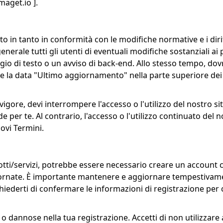
maget.io
].
 in tanto in conformità con le modifiche normative e i diritt
rale tutti gli utenti di eventuali modifiche sostanziali ai
gio di testo o un avviso di back-end. Allo stesso tempo, do
 la data "Ultimo aggiornamento" nella parte superiore dei pr
igore, devi interrompere l'accesso o l'utilizzo del nostro si
de per te. Al contrario, l'accesso o l'utilizzo continuato del
uovi Termini.
dotti/servizi, potrebbe essere necessario creare un account 
iornate. È importante mantenere e aggiornare tempestivamen
erti di confermare le informazioni di registrazione per con
o dannose nella tua registrazione. Accetti di non utilizzare