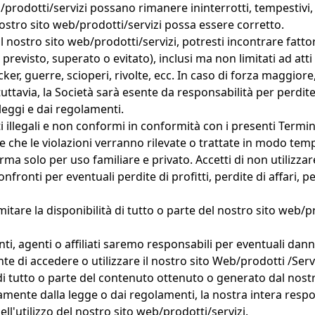
odotti/servizi possano rimanere ininterrotti, tempestivi, sicu
stro sito web/prodotti/servizi possa essere corretto.
l nostro sito web/prodotti/servizi, potresti incontrare fat
evisto, superato o evitato), inclusi ma non limitati ad atti 
acker, guerre, scioperi, rivolte, ecc. In caso di forza maggiore
tuttavia, la Società sarà esente da responsabilità per perdi
leggi e dai regolamenti.
nuti illegali e non conformi in conformità con i presenti Term
re che le violazioni verranno rilevate o trattate in modo tem
rma solo per uso familiare e privato. Accetti di non utilizz
nfronti per eventuali perdite di profitti, perdite di affari, 
mitare la disponibilità di tutto o parte del nostro sito web/
ti, agenti o affiliati saremo responsabili per eventuali danni 
tente di accedere o utilizzare il nostro sito Web/prodotti /Servi
so di tutto o parte del contenuto ottenuto o generato dal nost
ente dalla legge o dai regolamenti, la nostra intera respons
ll'utilizzo del nostro sito web/prodotti/servizi.