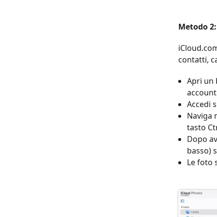
Metodo 2:
iCloud.com
contatti, 
Apri un 
account
Accedi s
Naviga n
tasto Ct
Dopo ave
basso) s
Le foto 