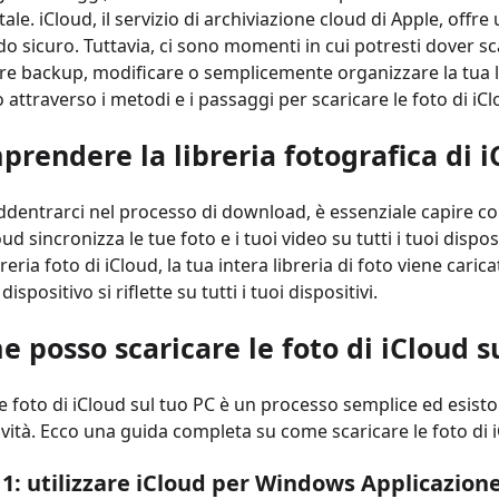
le. iCloud, il servizio di archiviazione cloud di Apple, offr
o sicuro. Tuttavia, ci sono momenti in cui potresti dover sca
e backup, modificare o semplicemente organizzare la tua lib
attraverso i metodi e i passaggi per scaricare le foto di iC
rendere la libreria fotografica di i
ddentrarci nel processo di download, è essenziale capire come
oud sincronizza le tue foto e i tuoi video su tutti i tuoi disp
libreria foto di iCloud, la tua intera libreria di foto viene car
ispositivo si riflette su tutti i tuoi dispositivi.
e posso scaricare le foto di iCloud s
le foto di iCloud sul tuo PC è un processo semplice ed esist
ività. Ecco una guida completa su come scaricare le foto di i
1: utilizzare iCloud per Windows Applicazion