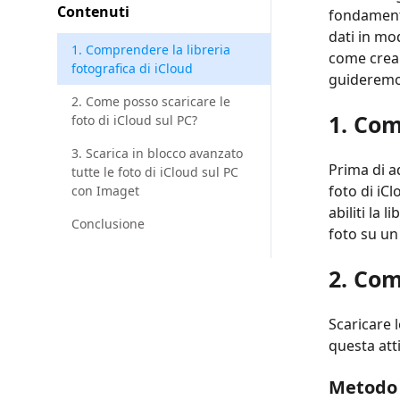
Contenuti
fondamenta
dati in mod
1. Comprendere la libreria
come crear
fotografica di iCloud
guideremo 
2. Come posso scaricare le
1.
Comp
foto di iCloud sul PC?
3. Scarica in blocco avanzato
Prima di a
tutte le foto di iCloud sul PC
foto di iCl
con Imaget
abiliti la 
Conclusione
foto su un d
2. Com
Scaricare 
questa att
Metodo 