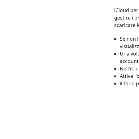
iCloud per
gestire i 
scaricare 
Se non h
visualiz
Una volt
account
Nell'iCl
Attiva l
iCloud p