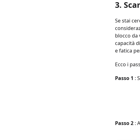
3. Sca
Se stai ce
considera
blocco da v
capacità d
e fatica per
Ecco i pas
Passo 1
: 
Passo 2
: 