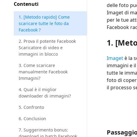
Contenuti
delle foto p
Imaget di ma
1. [Metodo rapido] Come
per le tue at
scaricare tutte le foto da
Facebook racc
Facebook ?
1. [Met
2. Prova il potente Facebook
Scaricatore di video e
immagini in blocco
Imaget
è la s
immagini e il
3. Come scaricare
manualmente Facebook
tutte le imm
Immagini?
foto di coper
il processo s
4. Qual è il miglior
downloader di immagini?
5. Confronto
6. Conclusion
7. Suggerimento bonus:
Passaggio 
download in batch Facebook