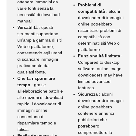
ottenere immagini da
Problemi di
varie fonti senza la
compatibilità
: alcuni
necessità di download
downloader di immagini
manuali.
online potrebbero
Versatilità
: questi
riscontrare problemi di
strumenti supportano
compatibilità con
un'ampia gamma di siti
determinati siti Web o
Web e piattaforme,
piattaforme.
consentendo agli utenti
Funzionalità limitata
:
di scaricare immagini
Compared to desktop
praticamente da
software, online image
qualsiasi fonte.
downloaders may have
Che fa risparmiare
limited advanced
tempo
: grazie
features.
all'elaborazione batch e
Sicurezza
: alcuni
alle opzioni di download
downloader di immagini
rapido, i downloader di
online potrebbero
immagini online
contenere annunci
consentono di
pubblicitari che
risparmiare tempo e
potrebbero
fatica.
compromettere la
Facile da usare
: La