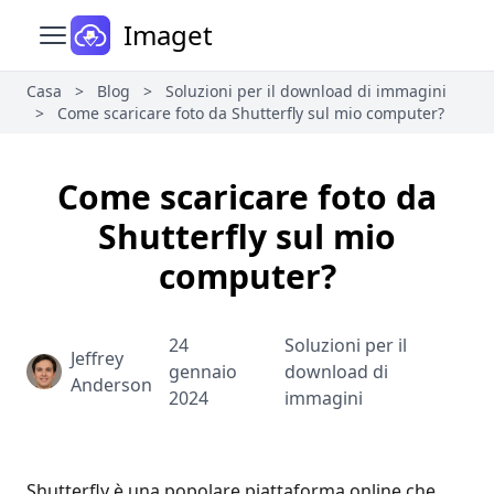
Imaget
Apri il menu principale
Casa
>
Blog
>
Soluzioni per il download di immagini
>
Come scaricare foto da Shutterfly sul mio computer?
Come scaricare foto da
Shutterfly sul mio
computer?
24
Soluzioni per il
Jeffrey
gennaio
download di
Anderson
2024
immagini
Shutterfly è una popolare piattaforma online che