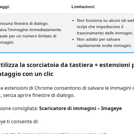
aggi:
Limitazioni:
Non funziona su alcuni siti we
ssuna finestra di dialogo.
script che impediscono il
alva l'immagine immediatamente.
trascinamento delle immagini.
eale per un numero limitato di
Non adatto per salvare
mmagini.
rapidamente molte immagini.
tilizza la scorciatoia da tastiera + estensioni p
ataggio con un clic
se estensioni di Chrome consentono di salvare le immagini 
c, senza aprire finestre di dialogo.
sione consigliata:
Scaricatore di immagini – Imageye
e ti consente di: