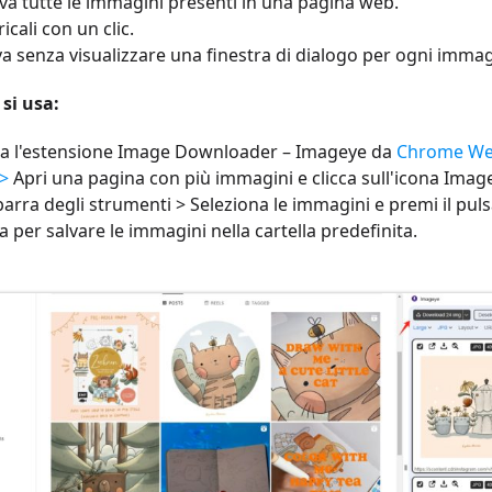
eva tutte le immagini presenti in una pagina web.
icali con un clic.
va senza visualizzare una finestra di dialogo per ogni immag
si usa:
lla l'estensione Image Downloader – Imageye da
Chrome W
 >
Apri una pagina con più immagini e clicca sull'icona Imag
barra degli strumenti > Seleziona le immagini e premi il pul
a per salvare le immagini nella cartella predefinita.