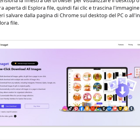
nsiona la finestra del browser per visualizzare il desktop 
ra aperta di Esplora file, quindi fai clic e trascina l'immagin
ri salvare dalla pagina di Chrome sul desktop del PC o all'i
lora file.