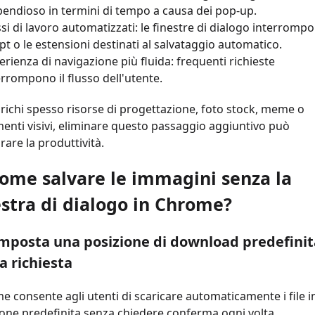
pendioso in termini di tempo a causa dei pop-up.
ssi di lavoro automatizzati: le finestre di dialogo interrompo
ipt o le estensioni destinati al salvataggio automatico.
erienza di navigazione più fluida: frequenti richieste
errompono il flusso dell'utente.
richi spesso risorse di progettazione, foto stock, meme o
menti visivi, eliminare questo passaggio aggiuntivo può
rare la produttività.
Come salvare le immagini senza la
estra di dialogo in Chrome?
mposta una posizione di download predefinit
a richiesta
 consente agli utenti di scaricare automaticamente i file i
ione predefinita senza chiedere conferma ogni volta.