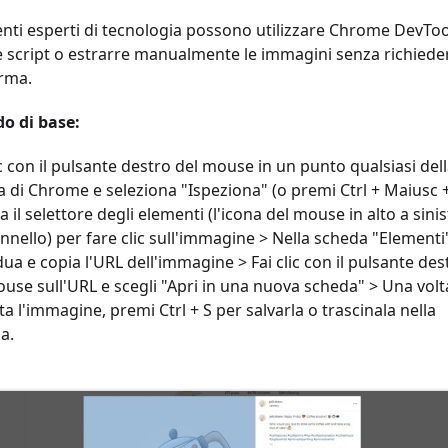
enti esperti di tecnologia possono utilizzare Chrome DevToo
e script o estrarre manualmente le immagini senza richiede
rma.
o di base:
ic con il pulsante destro del mouse in un punto qualsiasi del
 di Chrome e seleziona "Ispeziona" (o premi Ctrl + Maiusc +
za il selettore degli elementi (l'icona del mouse in alto a sini
nnello) per fare clic sull'immagine > Nella scheda "Elementi
dua e copia l'URL dell'immagine > Fai clic con il pulsante des
use sull'URL e scegli "Apri in una nuova scheda" > Una volt
ta l'immagine, premi Ctrl + S per salvarla o trascinala nella
la.