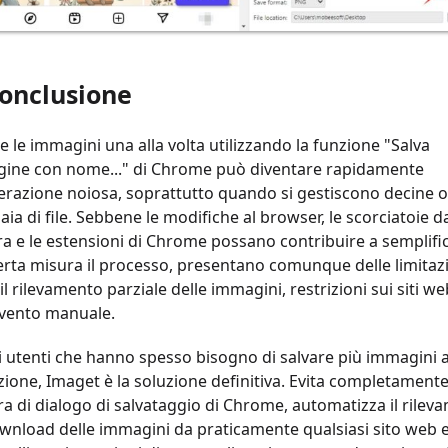
Conclusione
e le immagini una alla volta utilizzando la funzione "Salva
ine con nome..." di Chrome può diventare rapidamente
erazione noiosa, soprattutto quando si gestiscono decine o
aia di file. Sebbene le modifiche al browser, le scorciatoie d
ra e le estensioni di Chrome possano contribuire a semplifi
erta misura il processo, presentano comunque delle limitazi
l rilevamento parziale delle immagini, restrizioni sui siti we
rvento manuale.
i utenti che hanno spesso bisogno di salvare più immagini a
zione, Imaget è la soluzione definitiva. Evita completamente
ra di dialogo di salvataggio di Chrome, automatizza il rile
ownload delle immagini da praticamente qualsiasi sito web e