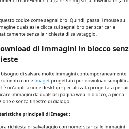
ment.createElement('a');a.href=img.src;a.download=";a.clic
 questo codice come segnalibro. Quindi, passa il mouse su
agine qualsiasi e clicca sul segnalibro per scaricarla
ticamente senza la richiesta di salvataggio.
Download di immagini in blocco senz
hieste
i bisogno di salvare molte immagini contemporaneamente,
trumento come
Imaget
progettato per download semplifica
 è un'applicazione desktop specializzata progettata per aiu
icare immagini da qualsiasi pagina web in blocco, a piena
zione e senza finestre di dialogo.
eristiche principali di Imaget :
ora richiesta di salvataggio con nome: scarica le immagini