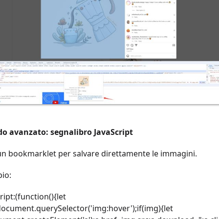
o avanzato: segnalibro JavaScript
un bookmarklet per salvare direttamente le immagini.
io:
ript:(function(){let
ocument.querySelector('img:hover');if(img){let